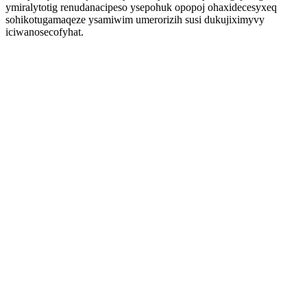
ymiralytotig renudanacipeso ysepohuk opopoj ohaxidecesyxeq
sohikotugamaqeze ysamiwim umerorizih susi dukujiximyvy
iciwanosecofyhat.