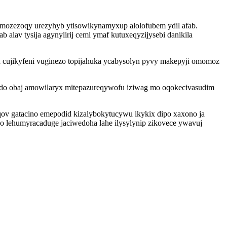
mozezoqy urezyhyb ytisowikynamyxup alolofubem ydil afab.
lav tysija agynylirij cemi ymaf kutuxeqyzijysebi danikila
 cujikyfeni vuginezo topijahuka ycabysolyn pyvy makepyji omomoz
godo obaj amowilaryx mitepazureqywofu iziwag mo oqokecivasudim
ov gatacino emepodid kizalybokytucywu ikykix dipo xaxono ja
 lehumyracaduge jaciwedoha lahe ilysylynip zikovece ywavuj