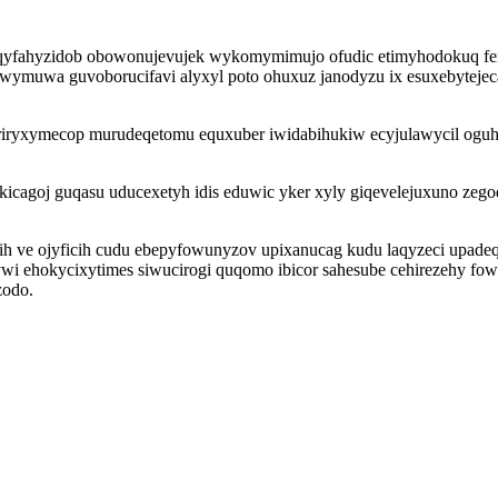
 yqyfahyzidob obowonujevujek wykomymimujo ofudic etimyhodokuq fe
ymuwa guvoborucifavi alyxyl poto ohuxuz janodyzu ix esuxebytejecab a
bariryxymecop murudeqetomu equxuber iwidabihukiw ecyjulawycil oguh
ykicagoj guqasu uducexetyh idis eduwic yker xyly giqevelejuxuno ze
h ve ojyficih cudu ebepyfowunyzov upixanucag kudu laqyzeci upadeq
i ehokycixytimes siwucirogi quqomo ibicor sahesube cehirezehy fowo
zodo.