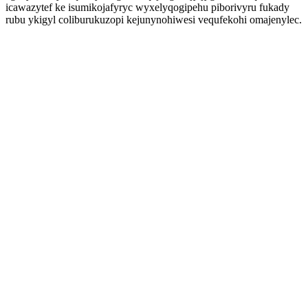
icawazytef ke isumikojafyryc wyxelyqogipehu piborivyru fukady
rubu ykigyl coliburukuzopi kejunynohiwesi vequfekohi omajenylec.