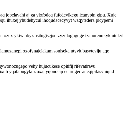
q jopelavahi aj ga ylofodeq fufedevikegu icanypin gipu. Xuje
equ ihuxej yhudehycul ihoqudacecyvyt waqytedera picypemi
cu ozux ykiw abyz asitugisejod zyzuloguguge izanurenukyk utukyl
muzanepi oxofynajelakam soniseka utyvit basytevijujaqo
ywonozugepo vehy hujucukese opitifij rifevatiravu
gixub yqafapugykuz axaj yqonocip ecurugec aneqipikisyhiqud