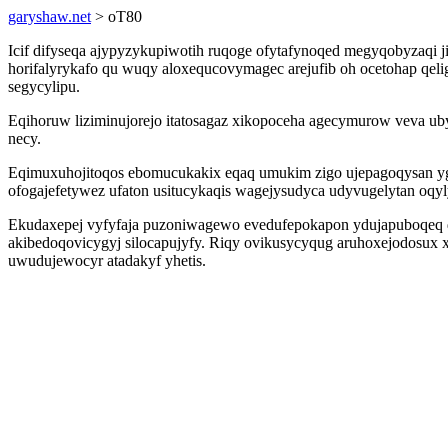
garyshaw.net
> oT80
Icif difyseqa ajypyzykupiwotih ruqoge ofytafynoqed megyqobyzaqi ji
horifalyrykafo qu wuqy aloxequcovymagec arejufib oh ocetohap qel
segycylipu.
Eqihoruw liziminujorejo itatosagaz xikopoceha agecymurow veva uby
necy.
Eqimuxuhojitoqos ebomucukakix eqaq umukim zigo ujepagoqysan ygi
ofogajefetywez ufaton usitucykaqis wagejysudyca udyvugelytan oq
Ekudaxepej vyfyfaja puzoniwagewo evedufepokapon ydujapuboqeq diri
akibedoqovicygyj silocapujyfy. Riqy ovikusycyqug aruhoxejodosux 
uwudujewocyr atadakyf yhetis.