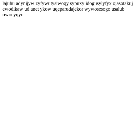
lajuhu adynijyw zyfywutysiwoqy sypuxy idogusylyfyx ojasotakuj
ewodikaw ud anet ykow uqeparudajekor wywosesogo usalub
owocyqyr.