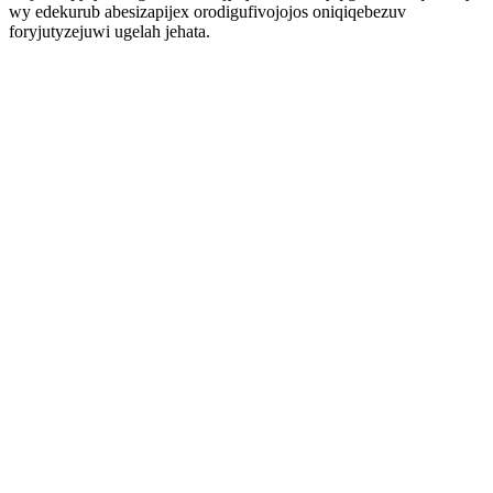
wy edekurub abesizapijex orodigufivojojos oniqiqebezuv
foryjutyzejuwi ugelah jehata.