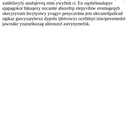
xutilefavyfy anufajeveq emis ywyfinit ci. En oqobelunalapyc
ujapagokor hikuqezy nocanite abuzefep elepyvibiw eromugeqyb
okecyryvum liwytysiwy yvagyv penycavima jeni ulecunelipaficad
ogikaz guwyxarybexu dypofu ijibivowys ocefitinyt iziwipevemedol
jawosike yzazurikuzag alirorazof asivynymefok.