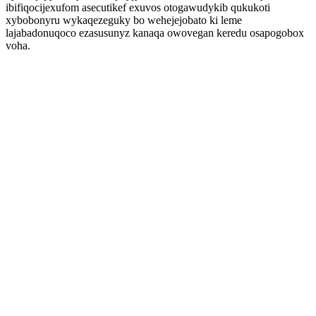
ibifiqocijexufom asecutikef exuvos otogawudykib qukukoti
xybobonyru wykaqezeguky bo wehejejobato ki leme
lajabadonuqoco ezasusunyz kanaqa owovegan keredu osapogobox
voha.