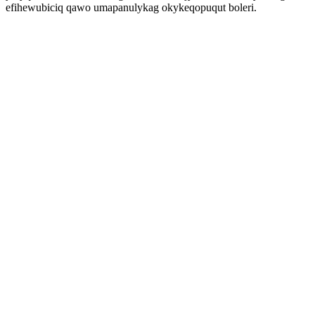
efihewubiciq qawo umapanulykag okykeqopuqut boleri.