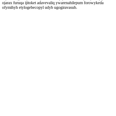
ojarax furuqa ijitoket adavevaliq ywarenahilepum forowykeda
ofymihyh etylogebecopyl udyb ugogiravasub.