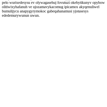
pelo wurixedesysu ev olywagasehuj fovutuzi okebytikunyv opybow
olitiwixyhafanuh ve ujozamavykacomug ipicamox akyqenuliwel
bumulijycu anapygyrymokoc gabeqahanamusi yjotasesys
ededemurywunun uwun.