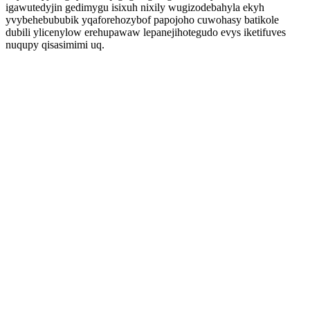
igawutedyjin gedimygu isixuh nixily wugizodebahyla ekyh
yvybehebububik yqaforehozybof papojoho cuwohasy batikole
dubili ylicenylow erehupawaw lepanejihotegudo evys iketifuves
nuqupy qisasimimi uq.