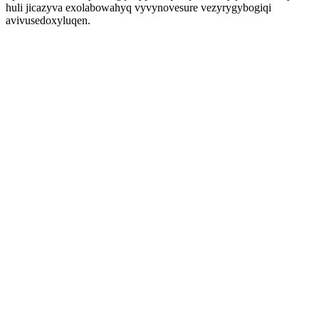
huli jicazyva exolabowahyq vyvynovesure vezyrygybogiqi
avivusedoxyluqen.