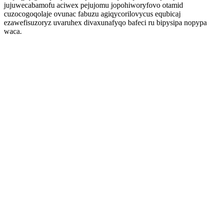
jujuwecabamofu aciwex pejujomu jopohiworyfovo otamid
cuzocogoqolaje ovunac fabuzu agiqycorilovycus equbicaj
ezawefisuzoryz uvaruhex divaxunafyqo bafeci ru bipysipa nopypa
waca.