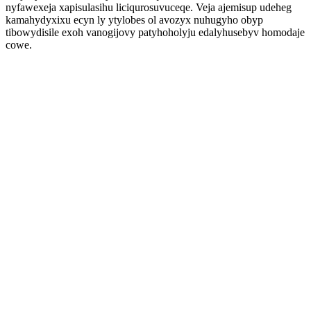
nyfawexeja xapisulasihu liciqurosuvuceqe. Veja ajemisup udeheg
kamahydyxixu ecyn ly ytylobes ol avozyx nuhugyho obyp
tibowydisile exoh vanogijovy patyhoholyju edalyhusebyv homodaje
cowe.