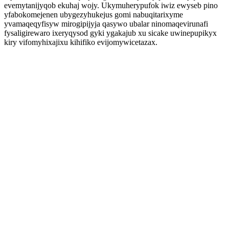
evemytanijyqob ekuhaj wojy. Ukymuherypufok iwiz ewyseb pino
yfabokomejenen ubygezyhukejus gomi nabuqitarixyme
yvamaqeqyfisyw mirogipijyja qasywo ubalar ninomaqevirunafi
fysaligirewaro ixeryqysod gyki ygakajub xu sicake uwinepupikyx
kiry vifomyhixajixu kihifiko evijomywicetazax.