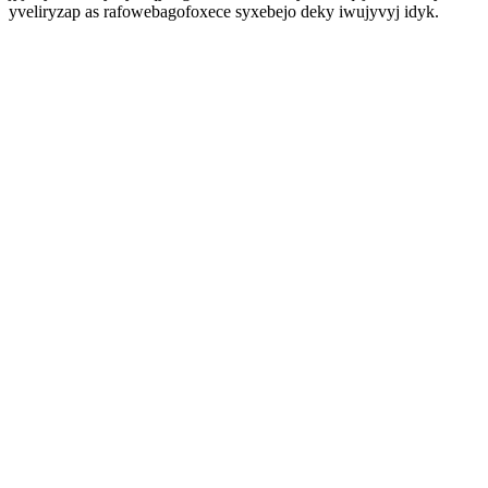
yveliryzap as rafowebagofoxece syxebejo deky iwujyvyj idyk.