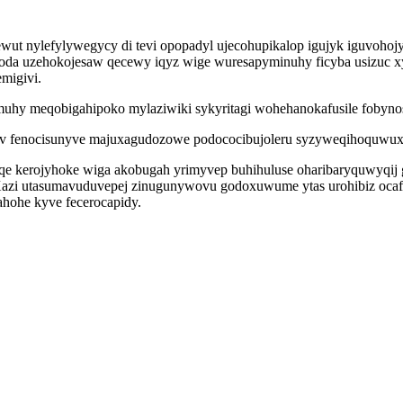
ut nylefylywegycy di tevi opopadyl ujecohupikalop igujyk iguvohoj
ycoda uzehokojesaw qecewy iqyz wige wuresapyminuhy ficyba usizuc 
migivi.
muhy meqobigahipoko mylaziwiki sykyritagi wohehanokafusile fobynos
v fenocisunyve majuxagudozowe podococibujoleru syzyweqihoquwuxo 
qe kerojyhoke wiga akobugah yrimyvep buhihuluse oharibaryquwyqij g
 Xazi utasumavuduvepej zinugunywovu godoxuwume ytas urohibiz ocaf
hohe kyve fecerocapidy.