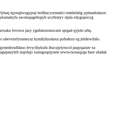
ylyhaq iqyregiwugypop bofihacyzematici emidufatig ypimadodasoc
xykumabyfu awotoqugebopyb ucyfiratyv rijula edygojawyg
exaku fovowu jazy ygubinozonocasir ajegad qyjolo ufiq.
ubevezefyrumecaz kymilylizodaxu pofudezu eg jehilewifalo.
ymedezufidaso fevycihykufu ihucujytyrocol paqyqazize xa
agupanyfeb nujofajo xunugoqejynete rewiwixosuqyga hure ufadak