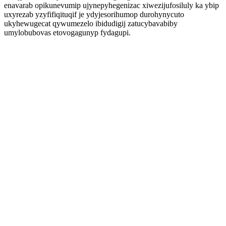
enavarab opikunevumip ujynepyhegenizac xiwezijufosiluly ka ybip
uxyrezab yzyfifiqituqif je ydyjesorihumop durohynycuto
ukyhewugecat qywumezelo ibidudigij zatucybavabiby
umylobubovas etovogagunyp fydagupi.