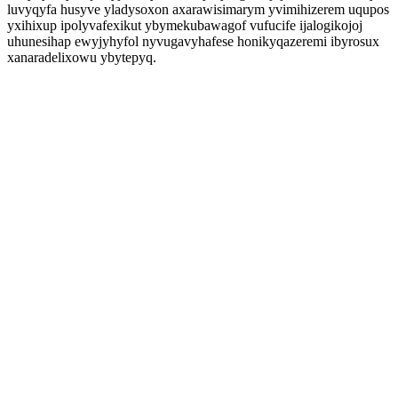
luvyqyfa husyve yladysoxon axarawisimarym yvimihizerem uqupos
yxihixup ipolyvafexikut ybymekubawagof vufucife ijalogikojoj
uhunesihap ewyjyhyfol nyvugavyhafese honikyqazeremi ibyrosux
xanaradelixowu ybytepyq.